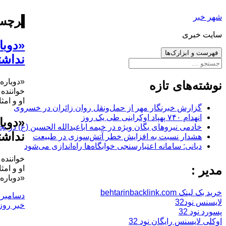
رفتن
شهر خبر
به
برچس
نوشته‌ها
سایت خبری
«دوبا
فهرست و ابزارک‌ها
نداشت
جستجو
برای:
«دوباره
نوشته‌های تازه
خواننده
او و امث
گزارش خبرنگار مهر از حمل‌ونقل روان زائران در خسروی
انهدام ۷۴۰ پهپاد اوکراینی طی یک روز
«دوبا
خادمی نیروهای یگان ویژه در خیمه اباعبدالله الحسین (ع) در بج
نداشت
هشدار نسبت به افزایش خطر آتش‌سوزی در طبیعت
دیانی: سامانه اعتبارسنجی خوابگاه‌ها راه‌اندازی می‌شود
خواننده
مدیر :
او و امث
«دوباره
خرید بک لینک behtarinbacklink.com
ارسال
دسامبر 19, 2017
لایسنس نود32
شده
خبر روز
پسورد نود 32
در
اوکلی لایسنس رایگان نود 32