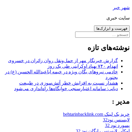
رفتن
شهر خبر
به
سایت خبری
نوشته‌ها
فهرست و ابزارک‌ها
جستجو
برای:
نوشته‌های تازه
گزارش خبرنگار مهر از حمل‌ونقل روان زائران در خسروی
انهدام ۷۴۰ پهپاد اوکراینی طی یک روز
خادمی نیروهای یگان ویژه در خیمه اباعبدالله الحسین (ع) در
بجنورد
هشدار نسبت به افزایش خطر آتش‌سوزی در طبیعت
دیانی: سامانه اعتبارسنجی خوابگاه‌ها راه‌اندازی می‌شود
مدیر :
خرید بک لینک behtarinbacklink.com
لایسنس نود32
پسورد نود 32
اوکلی لایسنس رایگان نود 32