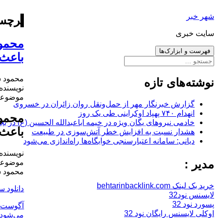
رفتن
شهر خبر
به
برچس
نوشته‌ها
سایت خبری
فهرست و ابزارک‌ها
باعث 
جستجو
برای:
محمود سلطان
نوشته‌های تازه
نویسنده
موضوعات
گزارش خبرنگار مهر از حمل‌ونقل روان زائران در خسروی
انهدام ۷۴۰ پهپاد اوکراینی طی یک روز
خادمی نیروهای یگان ویژه در خیمه اباعبدالله الحسین (ع) در بج
باعث 
هشدار نسبت به افزایش خطر آتش‌سوزی در طبیعت
دیانی: سامانه اعتبارسنجی خوابگاه‌ها راه‌اندازی می‌شود
نویسنده
مدیر :
موضوعات
محمود سلطان
خرید بک لینک behtarinbacklink.com
دانلود س
لایسنس نود32
پسورد نود 32
ارسال
آگوست 15, 2016
اوکلی لایسنس رایگان نود 32
شده
می‌شود