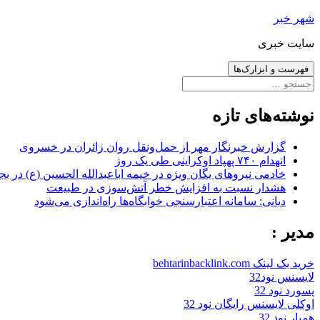
رفتن
شهر خبر
به
سایت خبری
نوشته‌ها
فهرست و ابزارک‌ها
جستجو
برای:
نوشته‌های تازه
گزارش خبرنگار مهر از حمل‌ونقل روان زائران در خسروی
انهدام ۷۴۰ پهپاد اوکراینی طی یک روز
خادمی نیروهای یگان ویژه در خیمه اباعبدالله الحسین (ع) در بج
هشدار نسبت به افزایش خطر آتش‌سوزی در طبیعت
دیانی: سامانه اعتبارسنجی خوابگاه‌ها راه‌اندازی می‌شود
مدیر :
خرید بک لینک behtarinbacklink.com
لایسنس نود32
پسورد نود 32
اوکلی لایسنس رایگان نود 32
همیار نود 32