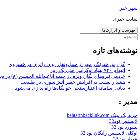
رفتن
شهر خبر
به
سایت خبری
نوشته‌ها
فهرست و ابزارک‌ها
جستجو
برای:
نوشته‌های تازه
گزارش خبرنگار مهر از حمل‌ونقل روان زائران در خسروی
انهدام ۷۴۰ پهپاد اوکراینی طی یک روز
خادمی نیروهای یگان ویژه در خیمه اباعبدالله الحسین (ع) در بج
هشدار نسبت به افزایش خطر آتش‌سوزی در طبیعت
دیانی: سامانه اعتبارسنجی خوابگاه‌ها راه‌اندازی می‌شود
مدیر :
خرید بک لینک behtarinbacklink.com
لایسنس نود32
پسورد نود 32
اوکلی لایسنس رایگان نود 32
همیار نود 32