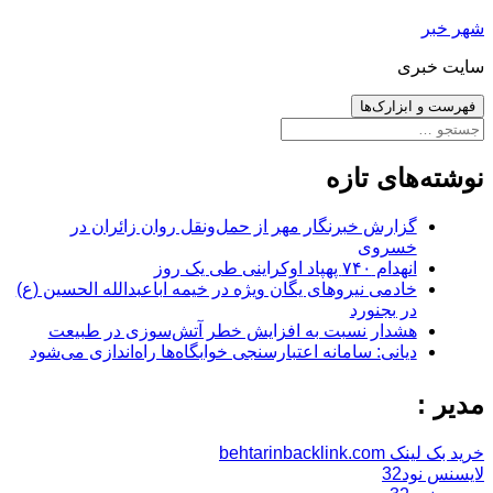
رفتن
شهر خبر
به
سایت خبری
نوشته‌ها
فهرست و ابزارک‌ها
جستجو
برای:
نوشته‌های تازه
گزارش خبرنگار مهر از حمل‌ونقل روان زائران در
خسروی
انهدام ۷۴۰ پهپاد اوکراینی طی یک روز
خادمی نیروهای یگان ویژه در خیمه اباعبدالله الحسین (ع)
در بجنورد
هشدار نسبت به افزایش خطر آتش‌سوزی در طبیعت
دیانی: سامانه اعتبارسنجی خوابگاه‌ها راه‌اندازی می‌شود
مدیر :
خرید بک لینک behtarinbacklink.com
لایسنس نود32