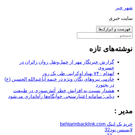
رفتن
شهر خبر
به
سایت خبری
نوشته‌ها
فهرست و ابزارک‌ها
جستجو
برای:
نوشته‌های تازه
گزارش خبرنگار مهر از حمل‌ونقل روان زائران در
خسروی
انهدام ۷۴۰ پهپاد اوکراینی طی یک روز
خادمی نیروهای یگان ویژه در خیمه اباعبدالله الحسین (ع)
در بجنورد
هشدار نسبت به افزایش خطر آتش‌سوزی در طبیعت
دیانی: سامانه اعتبارسنجی خوابگاه‌ها راه‌اندازی می‌شود
مدیر :
خرید بک لینک behtarinbacklink.com
لایسنس نود32