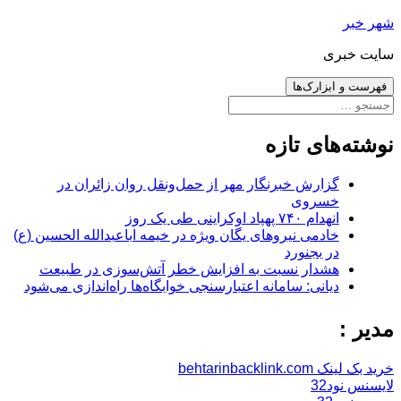
رفتن
شهر خبر
به
سایت خبری
نوشته‌ها
فهرست و ابزارک‌ها
جستجو
برای:
نوشته‌های تازه
گزارش خبرنگار مهر از حمل‌ونقل روان زائران در
خسروی
انهدام ۷۴۰ پهپاد اوکراینی طی یک روز
خادمی نیروهای یگان ویژه در خیمه اباعبدالله الحسین (ع)
در بجنورد
هشدار نسبت به افزایش خطر آتش‌سوزی در طبیعت
دیانی: سامانه اعتبارسنجی خوابگاه‌ها راه‌اندازی می‌شود
مدیر :
خرید بک لینک behtarinbacklink.com
لایسنس نود32