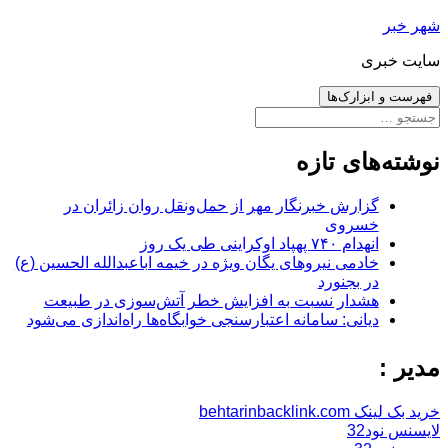
رفتن
شهر خبر
به
سایت خبری
نوشته‌ها
فهرست و ابزارک‌ها
جستجو
برای:
نوشته‌های تازه
گزارش خبرنگار مهر از حمل‌ونقل روان زائران در
خسروی
انهدام ۷۴۰ پهپاد اوکراینی طی یک روز
خادمی نیروهای یگان ویژه در خیمه اباعبدالله الحسین (ع)
در بجنورد
هشدار نسبت به افزایش خطر آتش‌سوزی در طبیعت
دیانی: سامانه اعتبارسنجی خوابگاه‌ها راه‌اندازی می‌شود
مدیر :
خرید بک لینک behtarinbacklink.com
لایسنس نود32