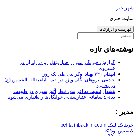
رفتن
شهر خبر
به
سایت خبری
نوشته‌ها
فهرست و ابزارک‌ها
جستجو
برای:
نوشته‌های تازه
گزارش خبرنگار مهر از حمل‌ونقل روان زائران در
خسروی
انهدام ۷۴۰ پهپاد اوکراینی طی یک روز
خادمی نیروهای یگان ویژه در خیمه اباعبدالله الحسین (ع)
در بجنورد
هشدار نسبت به افزایش خطر آتش‌سوزی در طبیعت
دیانی: سامانه اعتبارسنجی خوابگاه‌ها راه‌اندازی می‌شود
مدیر :
خرید بک لینک behtarinbacklink.com
لایسنس نود32