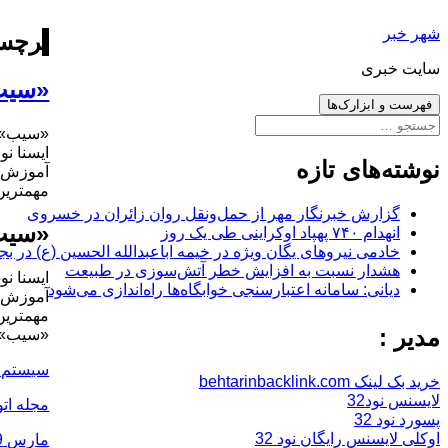
رفتن
شهر خبر
به
برچس
نوشته‌ها
سایت خبری
«سیب
فهرست و ابزارک‌ها
جستجو
«سیب» 
برای:
ایسنا ن
نوشته‌های تازه
آموزش ب
مهمترین ا
گزارش خبرنگار مهر از حمل‌ونقل روان زائران در خسروی
«سیب
انهدام ۷۴۰ پهپاد اوکراینی طی یک روز
خادمی نیروهای یگان ویژه در خیمه اباعبدالله الحسین (ع) در بج
هشدار نسبت به افزایش خطر آتش‌سوزی در طبیعت
ایسنا ن
دیانی: سامانه اعتبارسنجی خوابگاه‌ها راه‌اندازی می‌شود
آموزش ب
مهمترین ا
مدیر :
«سیب» 
سیستم ا
خرید بک لینک behtarinbacklink.com
لایسنس نود32
مجله اتو
پسورد نود 32
ارسال
اوکلی لایسنس رایگان نود 32
مارس 29, 2016