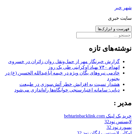
رفتن
شهر خبر
به
سایت خبری
نوشته‌ها
فهرست و ابزارک‌ها
جستجو
برای:
نوشته‌های تازه
گزارش خبرنگار مهر از حمل‌ونقل روان زائران در خسروی
انهدام ۷۴۰ پهپاد اوکراینی طی یک روز
خادمی نیروهای یگان ویژه در خیمه اباعبدالله الحسین (ع) در
بجنورد
هشدار نسبت به افزایش خطر آتش‌سوزی در طبیعت
دیانی: سامانه اعتبارسنجی خوابگاه‌ها راه‌اندازی می‌شود
مدیر :
خرید بک لینک behtarinbacklink.com
لایسنس نود32
پسورد نود 32
اوکلی لایسنس رایگان نود 32