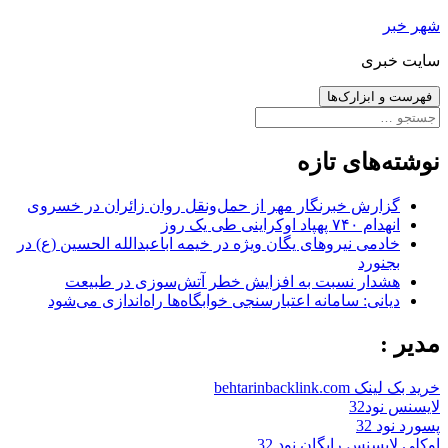
رفتن
شهر خبر
به
سایت خبری
نوشته‌ها
فهرست و ابزارک‌ها
جستجو
برای:
نوشته‌های تازه
گزارش خبرنگار مهر از حمل‌ونقل روان زائران در خسروی
انهدام ۷۴۰ پهپاد اوکراینی طی یک روز
خادمی نیروهای یگان ویژه در خیمه اباعبدالله الحسین (ع) در
بجنورد
هشدار نسبت به افزایش خطر آتش‌سوزی در طبیعت
دیانی: سامانه اعتبارسنجی خوابگاه‌ها راه‌اندازی می‌شود
مدیر :
خرید بک لینک behtarinbacklink.com
لایسنس نود32
پسورد نود 32
اوکلی لایسنس رایگان نود 32