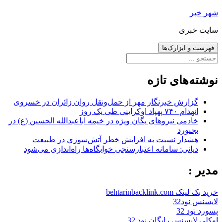
رفتن
شهر خبر
به
سایت خبری
نوشته‌ها
فهرست و ابزارک‌ها
جستجو
برای:
نوشته‌های تازه
گزارش خبرنگار مهر از حمل‌ونقل روان زائران در خسروی
انهدام ۷۴۰ پهپاد اوکراینی طی یک روز
خادمی نیروهای یگان ویژه در خیمه اباعبدالله الحسین (ع) در
بجنورد
هشدار نسبت به افزایش خطر آتش‌سوزی در طبیعت
دیانی: سامانه اعتبارسنجی خوابگاه‌ها راه‌اندازی می‌شود
مدیر :
خرید بک لینک behtarinbacklink.com
لایسنس نود32
پسورد نود 32
اوکلی لایسنس رایگان نود 32