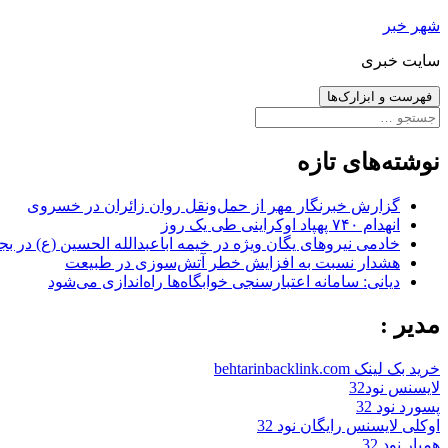
رفتن
شهر خبر
به
سایت خبری
نوشته‌ها
فهرست و ابزارک‌ها
جستجو
برای:
نوشته‌های تازه
گزارش خبرنگار مهر از حمل‌ونقل روان زائران در خسروی
انهدام ۷۴۰ پهپاد اوکراینی طی یک روز
خادمی نیروهای یگان ویژه در خیمه اباعبدالله الحسین (ع) در بج
هشدار نسبت به افزایش خطر آتش‌سوزی در طبیعت
دیانی: سامانه اعتبارسنجی خوابگاه‌ها راه‌اندازی می‌شود
مدیر :
خرید بک لینک behtarinbacklink.com
لایسنس نود32
پسورد نود 32
اوکلی لایسنس رایگان نود 32
همیار نود 32