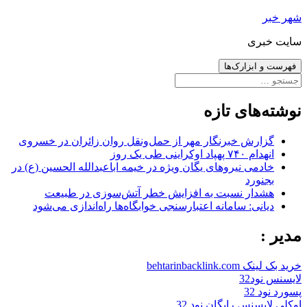
رفتن
شهر خبر
به
سایت خبری
نوشته‌ها
فهرست و ابزارک‌ها
جستجو
برای:
نوشته‌های تازه
گزارش خبرنگار مهر از حمل‌ونقل روان زائران در خسروی
انهدام ۷۴۰ پهپاد اوکراینی طی یک روز
خادمی نیروهای یگان ویژه در خیمه اباعبدالله الحسین (ع) در
بجنورد
هشدار نسبت به افزایش خطر آتش‌سوزی در طبیعت
دیانی: سامانه اعتبارسنجی خوابگاه‌ها راه‌اندازی می‌شود
مدیر :
خرید بک لینک behtarinbacklink.com
لایسنس نود32
پسورد نود 32
اوکلی لایسنس رایگان نود 32