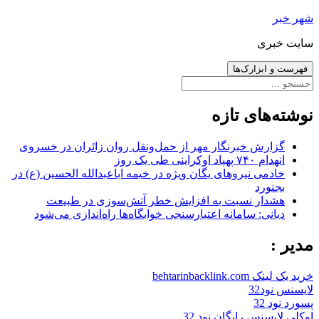
رفتن
شهر خبر
به
سایت خبری
نوشته‌ها
فهرست و ابزارک‌ها
جستجو
برای:
نوشته‌های تازه
گزارش خبرنگار مهر از حمل‌ونقل روان زائران در خسروی
انهدام ۷۴۰ پهپاد اوکراینی طی یک روز
خادمی نیروهای یگان ویژه در خیمه اباعبدالله الحسین (ع) در
بجنورد
هشدار نسبت به افزایش خطر آتش‌سوزی در طبیعت
دیانی: سامانه اعتبارسنجی خوابگاه‌ها راه‌اندازی می‌شود
مدیر :
خرید بک لینک behtarinbacklink.com
لایسنس نود32
پسورد نود 32
اوکلی لایسنس رایگان نود 32