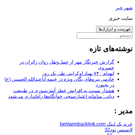
رفتن
شهر خبر
به
سایت خبری
نوشته‌ها
فهرست و ابزارک‌ها
جستجو
برای:
نوشته‌های تازه
گزارش خبرنگار مهر از حمل‌ونقل روان زائران در
خسروی
انهدام ۷۴۰ پهپاد اوکراینی طی یک روز
خادمی نیروهای یگان ویژه در خیمه اباعبدالله الحسین (ع)
در بجنورد
هشدار نسبت به افزایش خطر آتش‌سوزی در طبیعت
دیانی: سامانه اعتبارسنجی خوابگاه‌ها راه‌اندازی می‌شود
مدیر :
خرید بک لینک behtarinbacklink.com
لایسنس نود32