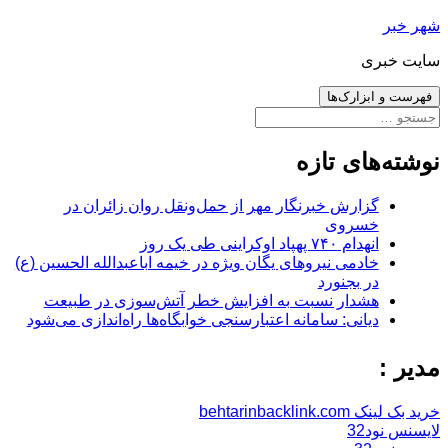
رفتن
شهر خبر
به
سایت خبری
نوشته‌ها
فهرست و ابزارک‌ها
جستجو
برای:
نوشته‌های تازه
گزارش خبرنگار مهر از حمل‌ونقل روان زائران در
خسروی
انهدام ۷۴۰ پهپاد اوکراینی طی یک روز
خادمی نیروهای یگان ویژه در خیمه اباعبدالله الحسین (ع)
در بجنورد
هشدار نسبت به افزایش خطر آتش‌سوزی در طبیعت
دیانی: سامانه اعتبارسنجی خوابگاه‌ها راه‌اندازی می‌شود
مدیر :
خرید بک لینک behtarinbacklink.com
لایسنس نود32