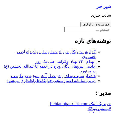
رفتن
شهر خبر
به
سایت خبری
نوشته‌ها
فهرست و ابزارک‌ها
جستجو
برای:
نوشته‌های تازه
گزارش خبرنگار مهر از حمل‌ونقل روان زائران در
خسروی
انهدام ۷۴۰ پهپاد اوکراینی طی یک روز
خادمی نیروهای یگان ویژه در خیمه اباعبدالله الحسین (ع)
در بجنورد
هشدار نسبت به افزایش خطر آتش‌سوزی در طبیعت
دیانی: سامانه اعتبارسنجی خوابگاه‌ها راه‌اندازی می‌شود
مدیر :
خرید بک لینک behtarinbacklink.com
لایسنس نود32