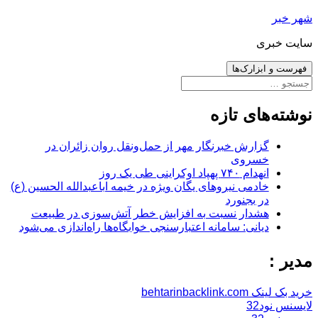
رفتن
شهر خبر
به
سایت خبری
نوشته‌ها
فهرست و ابزارک‌ها
جستجو
برای:
نوشته‌های تازه
گزارش خبرنگار مهر از حمل‌ونقل روان زائران در
خسروی
انهدام ۷۴۰ پهپاد اوکراینی طی یک روز
خادمی نیروهای یگان ویژه در خیمه اباعبدالله الحسین (ع)
در بجنورد
هشدار نسبت به افزایش خطر آتش‌سوزی در طبیعت
دیانی: سامانه اعتبارسنجی خوابگاه‌ها راه‌اندازی می‌شود
مدیر :
خرید بک لینک behtarinbacklink.com
لایسنس نود32