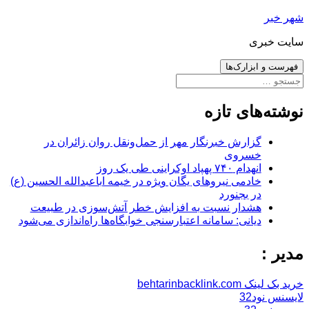
رفتن
شهر خبر
به
سایت خبری
نوشته‌ها
فهرست و ابزارک‌ها
جستجو
برای:
نوشته‌های تازه
گزارش خبرنگار مهر از حمل‌ونقل روان زائران در
خسروی
انهدام ۷۴۰ پهپاد اوکراینی طی یک روز
خادمی نیروهای یگان ویژه در خیمه اباعبدالله الحسین (ع)
در بجنورد
هشدار نسبت به افزایش خطر آتش‌سوزی در طبیعت
دیانی: سامانه اعتبارسنجی خوابگاه‌ها راه‌اندازی می‌شود
مدیر :
خرید بک لینک behtarinbacklink.com
لایسنس نود32