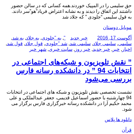
حق سلیمی را در المپیک خوردند.همه کسانی که در سالن حضور
داشتند این اتفاق را دیدند و به نشانه اعتراض فریاد”هو”سر دادند.
به قول سلیمی “جلودی ” که جلاد شد
موبایل دوستان
ارسال
نویسنده
دسته‌ها
برچسب‌ها
آگوست 17, 2016
خبر جدید
"
,
به "جلودی
,
به جلاد
,
به شد
,
شده
سلیمی
,
سلیمی جلاد
,
سلیمی شد
,
شد "جلودی
,
قول جلاد
,
قول شد
,
در
اخبار
,
خبر
,
خبر جدید
,
خبر روز
,
سایت خبری
,
شهر خبر
” نقش تلویزیون و شبکه‌های اجتماعی در
انتخابات 94 ” در دانشکده رسانه فارس
بررسی می‌شود
نشست تخصصی نقش تلویزیون و شبکه های اجتماعی در انتخابات
94 چهارشنبه با حضور اسماعیل قدیمی، جعفر عبدالملکی و علی
محمد حکیم آرا در دانشکده رسانه خبرگزاری فارس برگزار می
شود.
دانلود ها پلاس
قرآن