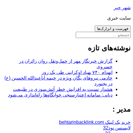
رفتن
شهر خبر
به
سایت خبری
نوشته‌ها
فهرست و ابزارک‌ها
جستجو
برای:
نوشته‌های تازه
گزارش خبرنگار مهر از حمل‌ونقل روان زائران در
خسروی
انهدام ۷۴۰ پهپاد اوکراینی طی یک روز
خادمی نیروهای یگان ویژه در خیمه اباعبدالله الحسین (ع)
در بجنورد
هشدار نسبت به افزایش خطر آتش‌سوزی در طبیعت
دیانی: سامانه اعتبارسنجی خوابگاه‌ها راه‌اندازی می‌شود
مدیر :
خرید بک لینک behtarinbacklink.com
لایسنس نود32