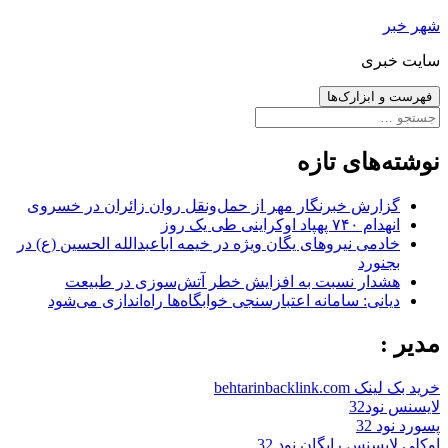
رفتن
شهر خبر
به
سایت خبری
نوشته‌ها
فهرست و ابزارک‌ها
جستجو
برای:
نوشته‌های تازه
گزارش خبرنگار مهر از حمل‌ونقل روان زائران در خسروی
انهدام ۷۴۰ پهپاد اوکراینی طی یک روز
خادمی نیروهای یگان ویژه در خیمه اباعبدالله الحسین (ع) در
بجنورد
هشدار نسبت به افزایش خطر آتش‌سوزی در طبیعت
دیانی: سامانه اعتبارسنجی خوابگاه‌ها راه‌اندازی می‌شود
مدیر :
خرید بک لینک behtarinbacklink.com
لایسنس نود32
پسورد نود 32
اوکلی لایسنس رایگان نود 32