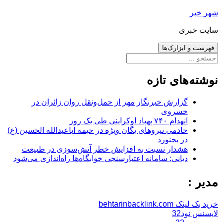
رفتن
شهر خبر
به
سایت خبری
نوشته‌ها
فهرست و ابزارک‌ها
جستجو
برای:
نوشته‌های تازه
گزارش خبرنگار مهر از حمل‌ونقل روان زائران در
خسروی
انهدام ۷۴۰ پهپاد اوکراینی طی یک روز
خادمی نیروهای یگان ویژه در خیمه اباعبدالله الحسین (ع)
در بجنورد
هشدار نسبت به افزایش خطر آتش‌سوزی در طبیعت
دیانی: سامانه اعتبارسنجی خوابگاه‌ها راه‌اندازی می‌شود
مدیر :
خرید بک لینک behtarinbacklink.com
لایسنس نود32