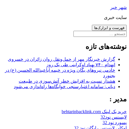
رفتن
شهر خبر
به
سایت خبری
نوشته‌ها
فهرست و ابزارک‌ها
جستجو
برای:
نوشته‌های تازه
گزارش خبرنگار مهر از حمل‌ونقل روان زائران در خسروی
انهدام ۷۴۰ پهپاد اوکراینی طی یک روز
خادمی نیروهای یگان ویژه در خیمه اباعبدالله الحسین (ع) در
بجنورد
هشدار نسبت به افزایش خطر آتش‌سوزی در طبیعت
دیانی: سامانه اعتبارسنجی خوابگاه‌ها راه‌اندازی می‌شود
مدیر :
خرید بک لینک behtarinbacklink.com
لایسنس نود32
پسورد نود 32
اوکلی لایسنس رایگان نود 32