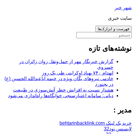
رفتن
شهر خبر
به
سایت خبری
نوشته‌ها
فهرست و ابزارک‌ها
جستجو
برای:
نوشته‌های تازه
گزارش خبرنگار مهر از حمل‌ونقل روان زائران در
خسروی
انهدام ۷۴۰ پهپاد اوکراینی طی یک روز
خادمی نیروهای یگان ویژه در خیمه اباعبدالله الحسین (ع)
در بجنورد
هشدار نسبت به افزایش خطر آتش‌سوزی در طبیعت
دیانی: سامانه اعتبارسنجی خوابگاه‌ها راه‌اندازی می‌شود
مدیر :
خرید بک لینک behtarinbacklink.com
لایسنس نود32