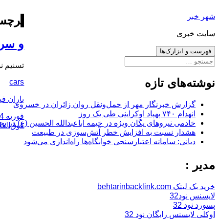
رفتن
شهر خبر
به
برچس
نوشته‌ها
سایت خبری
و سرانجام ؛ موا
فهرست و ابزارک‌ها
جستجو
تسنیم نوشت: وزیر نفت و
برای:
نوشته‌های تازه
cars
باران فی
گزارش خبرنگار مهر از حمل‌ونقل روان زائران در خسروی
انهدام ۷۴۰ پهپاد اوکراینی طی یک روز
ارسال
فوریه 4, 2016
خادمی نیروهای یگان ویژه در خیمه اباعبدالله الحسین (ع) در بج
شده
فوق‌العا
هشدار نسبت به افزایش خطر آتش‌سوزی در طبیعت
در
دیانی: سامانه اعتبارسنجی خوابگاه‌ها راه‌اندازی می‌شود
مدیر :
خرید بک لینک behtarinbacklink.com
لایسنس نود32
پسورد نود 32
اوکلی لایسنس رایگان نود 32