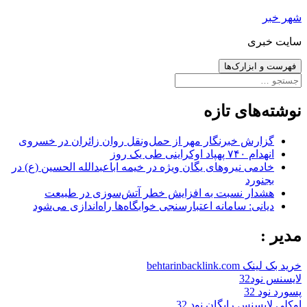
رفتن
شهر خبر
به
سایت خبری
نوشته‌ها
فهرست و ابزارک‌ها
جستجو
برای:
نوشته‌های تازه
گزارش خبرنگار مهر از حمل‌ونقل روان زائران در خسروی
انهدام ۷۴۰ پهپاد اوکراینی طی یک روز
خادمی نیروهای یگان ویژه در خیمه اباعبدالله الحسین (ع) در
بجنورد
هشدار نسبت به افزایش خطر آتش‌سوزی در طبیعت
دیانی: سامانه اعتبارسنجی خوابگاه‌ها راه‌اندازی می‌شود
مدیر :
خرید بک لینک behtarinbacklink.com
لایسنس نود32
پسورد نود 32
اوکلی لایسنس رایگان نود 32