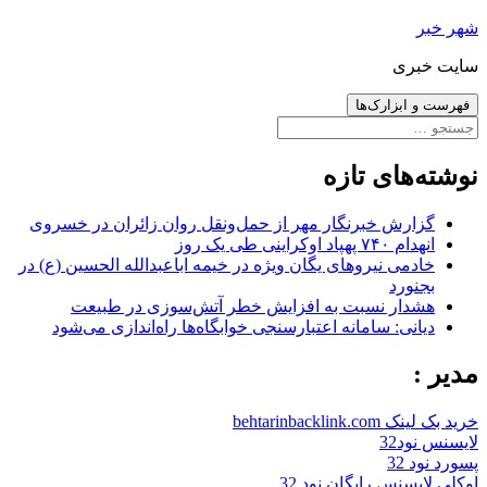
رفتن
شهر خبر
به
سایت خبری
نوشته‌ها
فهرست و ابزارک‌ها
جستجو
برای:
نوشته‌های تازه
گزارش خبرنگار مهر از حمل‌ونقل روان زائران در خسروی
انهدام ۷۴۰ پهپاد اوکراینی طی یک روز
خادمی نیروهای یگان ویژه در خیمه اباعبدالله الحسین (ع) در
بجنورد
هشدار نسبت به افزایش خطر آتش‌سوزی در طبیعت
دیانی: سامانه اعتبارسنجی خوابگاه‌ها راه‌اندازی می‌شود
مدیر :
خرید بک لینک behtarinbacklink.com
لایسنس نود32
پسورد نود 32
اوکلی لایسنس رایگان نود 32