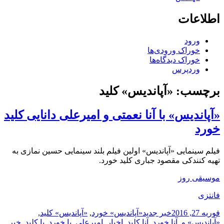
اطلاعات
ورود
خوراک ورودی‌ها
خوراک دیدگاه‌ها
وردپرس
برچسب:
«آپاندیس» کلید
«آپاندیس» با آنا نعمتی و امیرعلی دانایی کلید
خورد
فیلم سینمایی «آپاندیس» اولین فیلم بلند سینمایی حسین نمازی به
تهیه کنندکی مقصود جباری کلید خورد.
موسیقی روز
فانتزی
ارسال
دسته‌ها
نویسنده
برچسب‌ها
فوریه 27, 2016
خبر جدید
«آپاندیس» خورد
,
«آپاندیس» کلید
,
شده
«آپاندیس» و
,
آنا خورد
,
آنا کلید
,
اخبار
,
امیرعلی
,
با خورد
,
با کلید
,
خبر
,