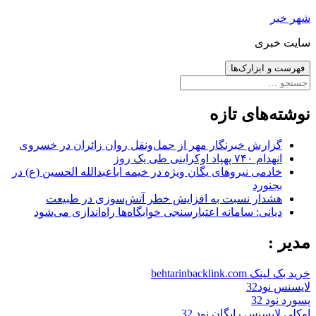
رفتن
شهر خبر
به
سایت خبری
نوشته‌ها
فهرست و ابزارک‌ها
جستجو
برای:
نوشته‌های تازه
گزارش خبرنگار مهر از حمل‌ونقل روان زائران در خسروی
انهدام ۷۴۰ پهپاد اوکراینی طی یک روز
خادمی نیروهای یگان ویژه در خیمه اباعبدالله الحسین (ع) در
بجنورد
هشدار نسبت به افزایش خطر آتش‌سوزی در طبیعت
دیانی: سامانه اعتبارسنجی خوابگاه‌ها راه‌اندازی می‌شود
مدیر :
خرید بک لینک behtarinbacklink.com
لایسنس نود32
پسورد نود 32
اوکلی لایسنس رایگان نود 32