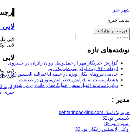
رفتن
شهر خبر
به
برچس
نوشته‌ها
سایت خبری
لابی 
فهرست و ابزارک‌ها
جستجو
لابی «آی
برای:
لابی آیپ
نوشته‌های تازه
لابی 
گزارش خبرنگار مهر از حمل‌ونقل روان زائران در خسروی
انهدام ۷۴۰ پهپاد اوکراینی طی یک روز
لابی آیپ
خادمی نیروهای یگان ویژه در خیمه اباعبدالله الحسین (ع) در بج
لابی «آی
هشدار نسبت به افزایش خطر آتش‌سوزی در طبیعت
دیانی: سامانه اعتبارسنجی خوابگاه‌ها راه‌اندازی می‌شود
ارسال
ژانویه 13, 2018
شده
خبری
,
ش
در
مدیر :
خرید بک لینک behtarinbacklink.com
لایسنس نود32
پسورد نود 32
اوکلی لایسنس رایگان نود 32