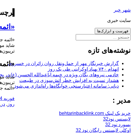
رفتن
شهر خبر
به
برچس
نوشته‌ها
سایت خبری
«ائمه
فهرست و ابزارک‌ها
جستجو
«ائمه ج
برای:
شاید موج
نوشته‌های تازه
تریبون‌ه
«ائمه
گزارش خبرنگار مهر از حمل‌ونقل روان زائران در خسروی
انهدام ۷۴۰ پهپاد اوکراینی طی یک روز
خادمی نیروهای یگان ویژه در خیمه اباعبدالله الحسین (ع) در بج
شاید موج
هشدار نسبت به افزایش خطر آتش‌سوزی در طبیعت
تریبون‌ه
دیانی: سامانه اعتبارسنجی خوابگاه‌ها راه‌اندازی می‌شود
«ائمه ج
ارسال
فوریه 24, 2018
مدیر :
شده
روز
,
در
,
در
خرید بک لینک behtarinbacklink.com
لایسنس نود32
پسورد نود 32
اوکلی لایسنس رایگان نود 32