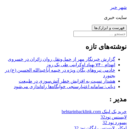
رفتن
شهر خبر
به
سایت خبری
نوشته‌ها
فهرست و ابزارک‌ها
جستجو
برای:
نوشته‌های تازه
گزارش خبرنگار مهر از حمل‌ونقل روان زائران در خسروی
انهدام ۷۴۰ پهپاد اوکراینی طی یک روز
خادمی نیروهای یگان ویژه در خیمه اباعبدالله الحسین (ع) در
بجنورد
هشدار نسبت به افزایش خطر آتش‌سوزی در طبیعت
دیانی: سامانه اعتبارسنجی خوابگاه‌ها راه‌اندازی می‌شود
مدیر :
خرید بک لینک behtarinbacklink.com
لایسنس نود32
پسورد نود 32
اوکلی لایسنس رایگان نود 32