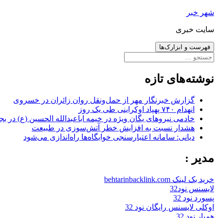
رفتن
شهر خبر
به
سایت خبری
نوشته‌ها
فهرست و ابزارک‌ها
جستجو
برای:
نوشته‌های تازه
گزارش خبرنگار مهر از حمل‌ونقل روان زائران در خسروی
انهدام ۷۴۰ پهپاد اوکراینی طی یک روز
خادمی نیروهای یگان ویژه در خیمه اباعبدالله الحسین (ع) در بج
هشدار نسبت به افزایش خطر آتش‌سوزی در طبیعت
دیانی: سامانه اعتبارسنجی خوابگاه‌ها راه‌اندازی می‌شود
مدیر :
خرید بک لینک behtarinbacklink.com
لایسنس نود32
پسورد نود 32
اوکلی لایسنس رایگان نود 32
همیار نود 32