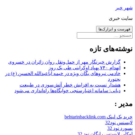
رفتن
شهر خبر
به
سایت خبری
نوشته‌ها
فهرست و ابزارک‌ها
جستجو
برای:
نوشته‌های تازه
گزارش خبرنگار مهر از حمل‌ونقل روان زائران در خسروی
انهدام ۷۴۰ پهپاد اوکراینی طی یک روز
خادمی نیروهای یگان ویژه در خیمه اباعبدالله الحسین (ع) در
بجنورد
هشدار نسبت به افزایش خطر آتش‌سوزی در طبیعت
دیانی: سامانه اعتبارسنجی خوابگاه‌ها راه‌اندازی می‌شود
مدیر :
خرید بک لینک behtarinbacklink.com
لایسنس نود32
پسورد نود 32
اوکلی لایسنس رایگان نود 32