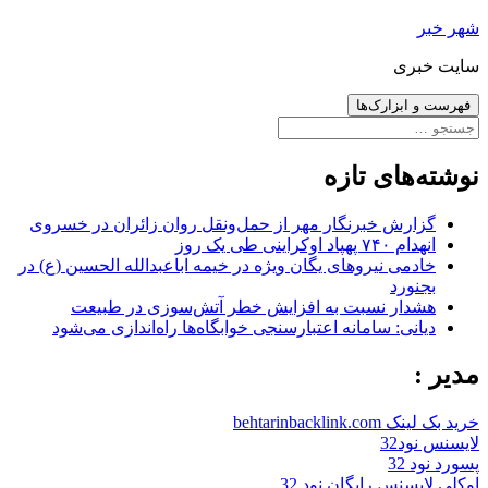
رفتن
شهر خبر
به
سایت خبری
نوشته‌ها
فهرست و ابزارک‌ها
جستجو
برای:
نوشته‌های تازه
گزارش خبرنگار مهر از حمل‌ونقل روان زائران در خسروی
انهدام ۷۴۰ پهپاد اوکراینی طی یک روز
خادمی نیروهای یگان ویژه در خیمه اباعبدالله الحسین (ع) در
بجنورد
هشدار نسبت به افزایش خطر آتش‌سوزی در طبیعت
دیانی: سامانه اعتبارسنجی خوابگاه‌ها راه‌اندازی می‌شود
مدیر :
خرید بک لینک behtarinbacklink.com
لایسنس نود32
پسورد نود 32
اوکلی لایسنس رایگان نود 32