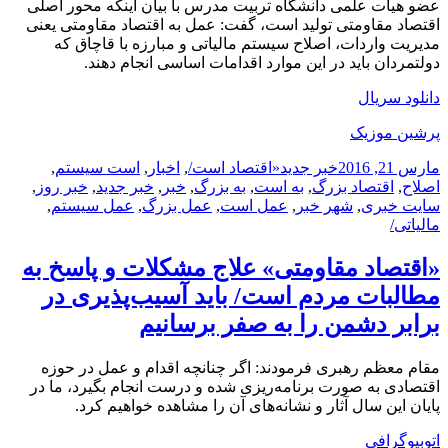
عضو هیأت علمی دانشگاه تربیت مدرس با بیان اینکه محور اصلی
اقتصاد مقاومتی تولید است، گفت: عمل به اقتصاد مقاومتی یعنی
مدیریت واردات، اصلاح سیستم مالیاتی و مبارزه با قاچاق که
دولتمردان باید در این موارد اقدامات اساسی انجام دهند.
دانلود سریال
پرشین موزیک
ارسال
دسته‌ها
نویسنده
برچسب‌ها
مارس 21, 2016
خبر جدید
«اقتصاد است/
,
اخبار
,
است سیستم
,
شده
اصلاح
,
اقتصاد بزرگ
,
به است
,
به بزرگ
,
خبر
,
خبر جدید
,
خبر روز
,
در
سایت خبری
,
شهر خبر
,
عمل است
,
عمل بزرگ
,
عمل سیستم
,
مالیاتی/
«اقتصاد مقاومتی» علاج مشکلات و پاسخ به
مطالبات مردم است/ باید آسیب‌پذیری در
برابر دشمن را به صفر برسانیم
مقام معظم رهبری فرمودند: اگر چنانچه اقدام و عمل در حوزه
اقتصادی به صورت برنامه‌ریزی شده و درست انجام بگیرد، ما در
پایان این سال آثار و نشانه‌های آن را مشاهده خواهیم کرد.
اتوبیوگرافی