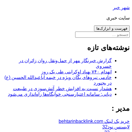
رفتن
شهر خبر
به
سایت خبری
نوشته‌ها
فهرست و ابزارک‌ها
جستجو
برای:
نوشته‌های تازه
گزارش خبرنگار مهر از حمل‌ونقل روان زائران در
خسروی
انهدام ۷۴۰ پهپاد اوکراینی طی یک روز
خادمی نیروهای یگان ویژه در خیمه اباعبدالله الحسین (ع)
در بجنورد
هشدار نسبت به افزایش خطر آتش‌سوزی در طبیعت
دیانی: سامانه اعتبارسنجی خوابگاه‌ها راه‌اندازی می‌شود
مدیر :
خرید بک لینک behtarinbacklink.com
لایسنس نود32