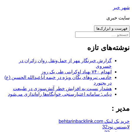
رفتن
شهر خبر
به
سایت خبری
نوشته‌ها
فهرست و ابزارک‌ها
جستجو
برای:
نوشته‌های تازه
گزارش خبرنگار مهر از حمل‌ونقل روان زائران در
خسروی
انهدام ۷۴۰ پهپاد اوکراینی طی یک روز
خادمی نیروهای یگان ویژه در خیمه اباعبدالله الحسین (ع)
در بجنورد
هشدار نسبت به افزایش خطر آتش‌سوزی در طبیعت
دیانی: سامانه اعتبارسنجی خوابگاه‌ها راه‌اندازی می‌شود
مدیر :
خرید بک لینک behtarinbacklink.com
لایسنس نود32