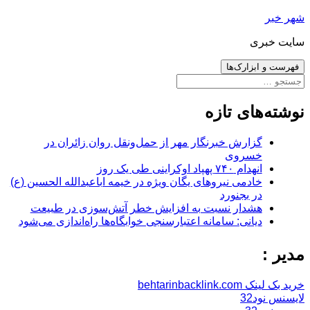
رفتن
شهر خبر
به
سایت خبری
نوشته‌ها
فهرست و ابزارک‌ها
جستجو
برای:
نوشته‌های تازه
گزارش خبرنگار مهر از حمل‌ونقل روان زائران در
خسروی
انهدام ۷۴۰ پهپاد اوکراینی طی یک روز
خادمی نیروهای یگان ویژه در خیمه اباعبدالله الحسین (ع)
در بجنورد
هشدار نسبت به افزایش خطر آتش‌سوزی در طبیعت
دیانی: سامانه اعتبارسنجی خوابگاه‌ها راه‌اندازی می‌شود
مدیر :
خرید بک لینک behtarinbacklink.com
لایسنس نود32