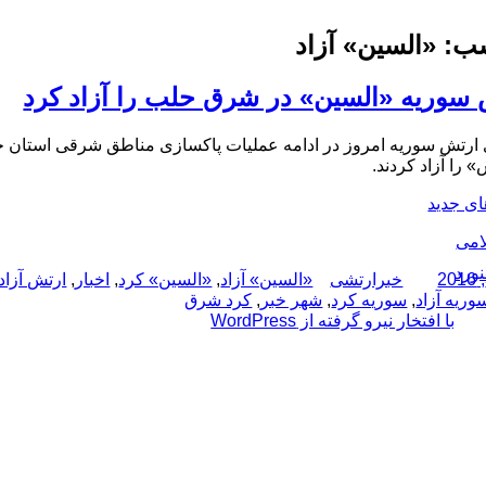
ب:
«السین» آزاد
سوریه «السین» در شرق حلب را آزاد کرد
 ارتش سوریه امروز در ادامه عملیات پاکسازی مناطق شرقی استان ح
را آزاد کردند.
ی جدید
امی
نورد
نویسنده
دسته‌ها
برچسب‌ها
خبرارتشی
«السین» آزاد
,
«السین» کرد
,
اخبار
,
ارتش آزاد
وریه آزاد
,
سوریه کرد
,
شهر خبر
,
کرد شرق
با افتخار نیرو گرفته از WordPress