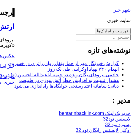
رفتن
شهر خبر
به
برچس
نوشته‌ها
سایت خبری
ارتش 
فهرست و ابزارک‌ها
جستجو
نیروهای
برای:
«کویرس» 
نوشته‌های تازه
عکس ها
گزارش خبرنگار مهر از حمل‌ونقل روان زائران در خسروی
خبر اسل
انهدام ۷۴۰ پهپاد اوکراینی طی یک روز
خادمی نیروهای یگان ویژه در خیمه اباعبدالله الحسین (ع) در بج
ارسال
فوریه 3, 2016
هشدار نسبت به افزایش خطر آتش‌سوزی در طبیعت
شده
خبری
,
س
دیانی: سامانه اعتبارسنجی خوابگاه‌ها راه‌اندازی می‌شود
در
مدیر :
خرید بک لینک behtarinbacklink.com
لایسنس نود32
پسورد نود 32
اوکلی لایسنس رایگان نود 32