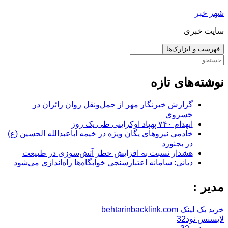
رفتن
شهر خبر
به
سایت خبری
نوشته‌ها
فهرست و ابزارک‌ها
جستجو
برای:
نوشته‌های تازه
گزارش خبرنگار مهر از حمل‌ونقل روان زائران در
خسروی
انهدام ۷۴۰ پهپاد اوکراینی طی یک روز
خادمی نیروهای یگان ویژه در خیمه اباعبدالله الحسین (ع)
در بجنورد
هشدار نسبت به افزایش خطر آتش‌سوزی در طبیعت
دیانی: سامانه اعتبارسنجی خوابگاه‌ها راه‌اندازی می‌شود
مدیر :
خرید بک لینک behtarinbacklink.com
لایسنس نود32