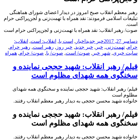
رهبر معظم انقلاب صبح امروز در دیدار اعضای شورای هماهنگی
تبلیغات اسلامی فرمودند: نقد همراه با تهمت‌زنی و لجن‌پراکنی حرام
است.
صوت/ رهبر انقلاب: نقد همراه با تهمت‌زنی و لجن‌پراکنی حرام است
ارسال
دسته‌ها
نویسنده
برچسب‌ها
دسامبر 27, 2017
خبر جدید
اخبار
,
است با
,
انقلاب: است
,
انقلاب:
شده
حرام
,
تهمت‌زنی
,
خبر
,
خبر جدید
,
خبر روز
,
رهبر است
,
رهبر حرام
,
در
سایت خبری
,
شهر خبر
,
صوت/ است
,
صوت/ با
,
صوت/ حرام
,
همراه
فیلم/ رهبر انقلاب: شهید حججی نماینده و
سخنگوی همه شهدای مظلوم است
فیلم/ رهبر انقلاب: شهید حججی نماینده و سخنگوی همه شهدای
مظلوم است
خانواده شهید محسن حججی به دیدار رهبر معظم انقلاب رفتند.
فیلم/ رهبر انقلاب: شهید حججی نماینده و
سخنگوی همه شهدای مظلوم است
خانواده شهید محسن حججی به دیدار رهبر معظم انقلاب رفتند.