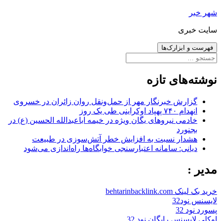
رفتن
شهر خبر
به
سایت خبری
نوشته‌ها
فهرست و ابزارک‌ها
جستجو
برای:
نوشته‌های تازه
گزارش خبرنگار مهر از حمل‌ونقل روان زائران در خسروی
انهدام ۷۴۰ پهپاد اوکراینی طی یک روز
خادمی نیروهای یگان ویژه در خیمه اباعبدالله الحسین (ع) در
بجنورد
هشدار نسبت به افزایش خطر آتش‌سوزی در طبیعت
دیانی: سامانه اعتبارسنجی خوابگاه‌ها راه‌اندازی می‌شود
مدیر :
خرید بک لینک behtarinbacklink.com
لایسنس نود32
پسورد نود 32
اوکلی لایسنس رایگان نود 32