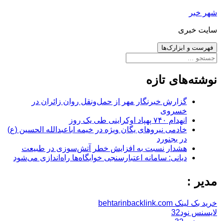
رفتن
شهر خبر
به
سایت خبری
نوشته‌ها
فهرست و ابزارک‌ها
جستجو
برای:
نوشته‌های تازه
گزارش خبرنگار مهر از حمل‌ونقل روان زائران در
خسروی
انهدام ۷۴۰ پهپاد اوکراینی طی یک روز
خادمی نیروهای یگان ویژه در خیمه اباعبدالله الحسین (ع)
در بجنورد
هشدار نسبت به افزایش خطر آتش‌سوزی در طبیعت
دیانی: سامانه اعتبارسنجی خوابگاه‌ها راه‌اندازی می‌شود
مدیر :
خرید بک لینک behtarinbacklink.com
لایسنس نود32