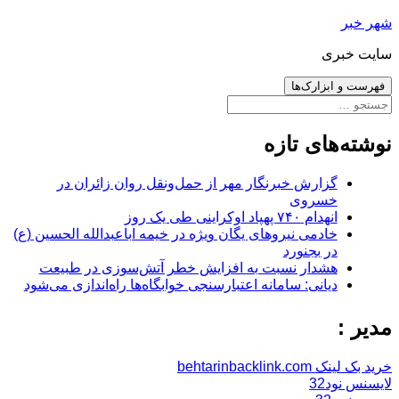
رفتن
شهر خبر
به
سایت خبری
نوشته‌ها
فهرست و ابزارک‌ها
جستجو
برای:
نوشته‌های تازه
گزارش خبرنگار مهر از حمل‌ونقل روان زائران در
خسروی
انهدام ۷۴۰ پهپاد اوکراینی طی یک روز
خادمی نیروهای یگان ویژه در خیمه اباعبدالله الحسین (ع)
در بجنورد
هشدار نسبت به افزایش خطر آتش‌سوزی در طبیعت
دیانی: سامانه اعتبارسنجی خوابگاه‌ها راه‌اندازی می‌شود
مدیر :
خرید بک لینک behtarinbacklink.com
لایسنس نود32