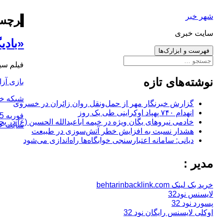
رفتن
شهر خبر
به
برچس
نوشته‌ها
سایت خبری
«بادی
فهرست و ابزارک‌ها
جستجو
فیلم سین
برای:
نوشته‌های تازه
بازی آزا
شبکه خا
گزارش خبرنگار مهر از حمل‌ونقل روان زائران در خسروی
انهدام ۷۴۰ پهپاد اوکراینی طی یک روز
ارسال
فوریه 5, 2016
خادمی نیروهای یگان ویژه در خیمه اباعبدالله الحسین (ع) در بج
شده
سایت خ
هشدار نسبت به افزایش خطر آتش‌سوزی در طبیعت
در
دیانی: سامانه اعتبارسنجی خوابگاه‌ها راه‌اندازی می‌شود
مدیر :
خرید بک لینک behtarinbacklink.com
لایسنس نود32
پسورد نود 32
اوکلی لایسنس رایگان نود 32