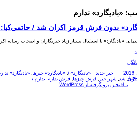
ب:
«بادیگارد» ندارم
گارد» بدون فرش قرمز اکران شد / حاتمی‌کیا: ا
مایی «بادیگارد» با استقبال بسیار زیاد خبرنگاران و اصحاب رسانه اکر
د
نگی
نویسنده
دسته‌ها
برچسب‌ها
خبر جدید
«بادیگارد» /
,
«بادیگارد» چیزها
,
«بادیگارد» ندار
نورد
بری
,
شد
,
شهر خبر
,
فرش چیزها
,
فرش ندارم
,
ندارم /
با افتخار نیرو گرفته از WordPress