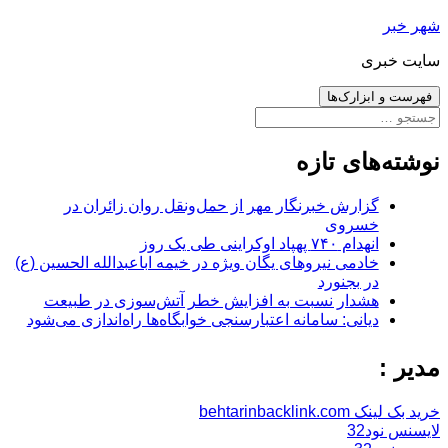
رفتن
شهر خبر
به
سایت خبری
نوشته‌ها
فهرست و ابزارک‌ها
جستجو
برای:
نوشته‌های تازه
گزارش خبرنگار مهر از حمل‌ونقل روان زائران در
خسروی
انهدام ۷۴۰ پهپاد اوکراینی طی یک روز
خادمی نیروهای یگان ویژه در خیمه اباعبدالله الحسین (ع)
در بجنورد
هشدار نسبت به افزایش خطر آتش‌سوزی در طبیعت
دیانی: سامانه اعتبارسنجی خوابگاه‌ها راه‌اندازی می‌شود
مدیر :
خرید بک لینک behtarinbacklink.com
لایسنس نود32