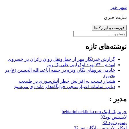
رفتن
شهر خبر
به
سایت خبری
نوشته‌ها
فهرست و ابزارک‌ها
جستجو
برای:
نوشته‌های تازه
گزارش خبرنگار مهر از حمل‌ونقل روان زائران در خسروی
انهدام ۷۴۰ پهپاد اوکراینی طی یک روز
خادمی نیروهای یگان ویژه در خیمه اباعبدالله الحسین (ع) در
بجنورد
هشدار نسبت به افزایش خطر آتش‌سوزی در طبیعت
دیانی: سامانه اعتبارسنجی خوابگاه‌ها راه‌اندازی می‌شود
مدیر :
خرید بک لینک behtarinbacklink.com
لایسنس نود32
پسورد نود 32
اوکلی لایسنس رایگان نود 32