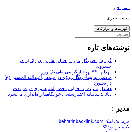
رفتن
شهر خبر
به
سایت خبری
نوشته‌ها
فهرست و ابزارک‌ها
جستجو
برای:
نوشته‌های تازه
گزارش خبرنگار مهر از حمل‌ونقل روان زائران در
خسروی
انهدام ۷۴۰ پهپاد اوکراینی طی یک روز
خادمی نیروهای یگان ویژه در خیمه اباعبدالله الحسین (ع)
در بجنورد
هشدار نسبت به افزایش خطر آتش‌سوزی در طبیعت
دیانی: سامانه اعتبارسنجی خوابگاه‌ها راه‌اندازی می‌شود
مدیر :
خرید بک لینک behtarinbacklink.com
لایسنس نود32