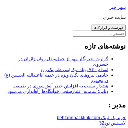
رفتن
شهر خبر
به
سایت خبری
نوشته‌ها
فهرست و ابزارک‌ها
جستجو
برای:
نوشته‌های تازه
گزارش خبرنگار مهر از حمل‌ونقل روان زائران در
خسروی
انهدام ۷۴۰ پهپاد اوکراینی طی یک روز
خادمی نیروهای یگان ویژه در خیمه اباعبدالله الحسین (ع)
در بجنورد
هشدار نسبت به افزایش خطر آتش‌سوزی در طبیعت
دیانی: سامانه اعتبارسنجی خوابگاه‌ها راه‌اندازی می‌شود
مدیر :
خرید بک لینک behtarinbacklink.com
لایسنس نود32